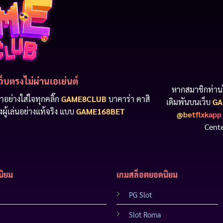
บตรงไม่ผ่านเอเย่นต์
หากสมาชิกท่านใ
นาอย่างใส่ใจทุกคลิ๊ก
GAME8CLUB
บาคาร่า คาสิ
เดิมพันบนเว็บ
GA
องผู้เล่นอย่างแท้จริง แบบ
GAME168BET
@betflxkapp
Cente
นิยม
เกมสล็อตยอดนิยม
PG Slot
Slot Roma