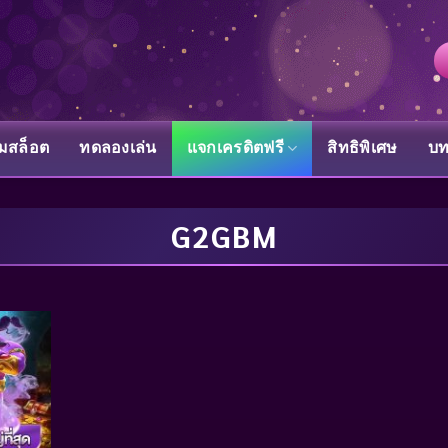
มสล็อต
ทดลองเล่น
แจกเครดิตฟรี
สิทธิพิเศษ
บ
G2GBM