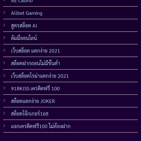
AE Casino
Allbet Gaming
สูตรสล็อต AI
ดัมมี่ออนไลน์
เว็บสล็อต แตกง่าย 2021
สล็อตฝากถอนไม่มีขั้นต่ำ
เว็บสล็อตโรม่าแตกง่าย 2021
918KISS เครดิตฟรี 100
สล็อตแตกง่าย JOKER
สล็อตโจ๊กเกอร์168
แจกเครดิตฟรี100 ไม่ต้องฝาก