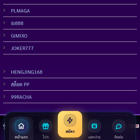
PLMAGA
ib888
GIMIXO
JOKER777
HENGJING168
สล็อต PP
99RACHA
สมัคร
หน้าแรก
โปร
แตกง่าย
ติดต่อ
©2021 GAME168CLUB.COM. ALL RIGHTS RESERVED.