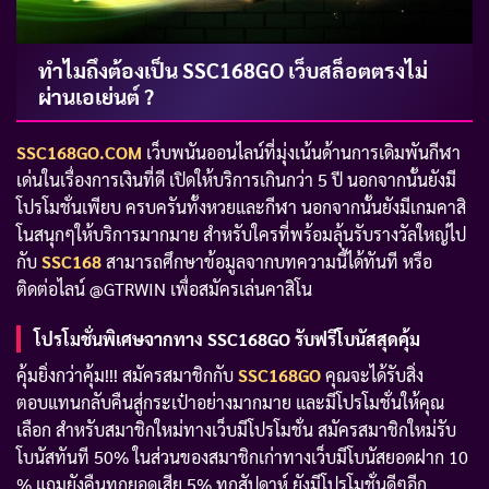
ทำไมถึงต้องเป็น SSC168GO เว็บสล็อตตรงไม่
ผ่านเอเย่นต์ ?
SSC168GO.COM
เว็บพนันออนไลน์ที่มุ่งเน้นด้านการเดิมพันกีฬา
เด่นในเรื่องการเงินที่ดี เปิดให้บริการเกินกว่า 5 ปี นอกจากนั้นยังมี
โปรโมชั่นเพียบ ครบครันทั้งหวยและกีฬา นอกจากนั้นยังมีเกมคาสิ
โนสนุกๆให้บริการมากมาย สำหรับใครที่พร้อมลุ้นรับรางวัลใหญ่ไป
กับ
SSC168
สามารถศึกษาข้อมูลจากบทความนี้ได้ทันที หรือ
ติดต่อไลน์ @GTRWIN เพื่อสมัครเล่นคาสิโน
โปรโมชั่นพิเศษจากทาง SSC168GO รับฟรีโบนัสสุดคุ้ม
คุ้มยิ่งกว่าคุ้ม!!! สมัครสมาชิกกับ
SSC168GO
คุณจะได้รับสิ่ง
ตอบแทนกลับคืนสู่กระเป๋าอย่างมากมาย และมีโปรโมชั่นให้คุณ
เลือก สำหรับสมาชิกใหม่ทางเว็บมีโปรโมชั่น สมัครสมาชิกใหม่รับ
โบนัสทันที 50% ในส่วนของสมาชิกเก่าทางเว็บมีโบนัสยอดฝาก 10
% แถมยังคืนทุกยอดเสีย 5% ทุกสัปดาห์ ยังมีโปรโมชั่นดีๆอีก