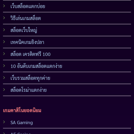
เว็บสล็อตแตกบ่อย
วิธีเล่นเกมสล็อต
สล็อตเว็บใหญ่
เทคนิคเกมยิงปลา
สล็อต เครดิตฟรี 100
10 อันดับเกมสล็อตแตกง่าย
เว็บรวมสล็อตทุกค่าย
สล็อตโรม่าแตกง่าย
เกมคาสิโนยอดนิยม
SA Gaming