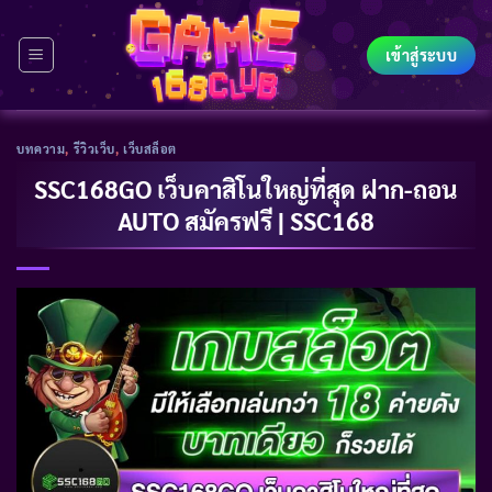
Skip
to
เข้าสู่ระบบ
content
บทความ
,
รีวิวเว็บ
,
เว็บสล็อต
SSC168GO เว็บคาสิโนใหญ่ที่สุด ฝาก-ถอน
AUTO สมัครฟรี | SSC168