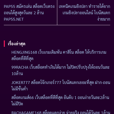
PAP55 สมัครเล่น สล็อตเว็บตรง
เทคนิคเกมยิงปลา ทำรายได้จาก
ถอนได้สูงสุดวันละ 2 ล้าน
เกมยิงปลาออนไลน์ โบนัสแตก
PAP55.NET
ง่ายมาก
เรื่องล่าสุด
HENGJING168 เว็บเกมเดิมพัน คาสิโน สล็อต ให้บริการเกม
สล็อตที่ดีที่สุด
99RACHA เว็บสล็อตทำเงินได้มาก ไม่ปิดปรับปรุงให้ถอนวันละ
10ล้าน
JOKER777 สล็อตโจ๊กเกอร์777 โบนัสแตกเยอะที่สุด ฝาก-ถอน
ไม่มีขั้นต่ำ
สล็อตเกมส์66 เว็บสล็อตที่ดีที่สุด อันดับ 1 ถอนง่ายวันละ2ล้าน
ไม่มีปิด
RACHAGAME168 สล็อตแตกง่าย จ่ายจริง ถอนได้วันละ 1ล้าน