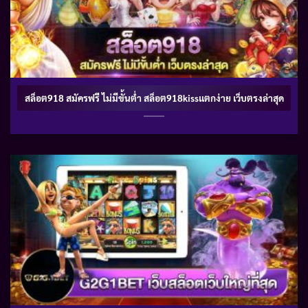
สล็อต918 สมัครฟรี ไม่มีขั้นต่ำ สล็อต918kissแตกง่าย เว็บตรงล่าสุด