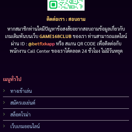
ติดต่อเรา : สอบถาม
หากสมาชิกท่านใดมีปัญหาข้อสงสัยอยากสอบถามข้อมูลเกี่ยวกับ
เกมเดิมพันบนเว็บ
GAME168CLUB
ของเรา ท่านสามารถแอดไลน์
ผ่าน ID :
@betflxkapp
หรือ สแกน QR CODE เพื่อติดต่อกับ
พนักงาน Call Center ของเราได้ตลอด 24 ชั่วโมง ไม่มีวันหยุด
เมนูทั่วไป
ทางเข้าเล่น
สมัครเอเย่นต์
สล็อตโรม่า
เว็บเกมออนไลน์