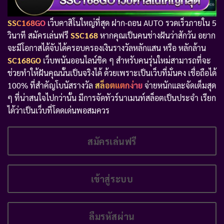
SSC168GO
เว็บคาสิโนใหญ่ที่สุด ฝาก-ถอน AUTO รวดเร็วภายใน 5
วินาที สมัครเล่นฟรี
SSC168
หากคุณเป็นคนช่างฝันว่าสักวัน อยาก
จะมีโอกาสได้จับได้ครอบครองเงินรางวัลหลักแสน หรือ หลักล้าน
SC168GO
เว็บพนันออนไลน์ชิค ๆ สำหรับคนรุ่นใหม่สามารถที่จะ
ช่วยทำให้ฝันคุณนั้นเป็นจริงได้ ด้วยเพราะเป็นเว็บที่มั่นคง เชื่อถือได้
100% ที่สำคัญโบนัสรางวัล
สล็อตแตกง่าย
จ่ายหนักและจัดเต็มสุด
ๆ ที่น่าสนใจไปกว่านั้น มีการจัดทัวร์นาเมนท์สล็อตเป็นประจำ เรียก
ได้ว่าเป็นเว็บที่โดดเด่นพอสมควร
สมัครเล่นฟรี
เข้าสู่ระบบ
ลืมรหัสผ่าน