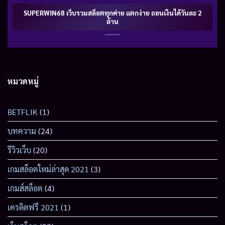
SUPERWIN68 เว็บรวมสล็อตทุกค่าย แตกง่าย ถอนเงินได้วันละ 2
ล้าน
หมวดหมู่
BETFLIK
(1)
บทความ
(24)
รีวิวเว็บ
(20)
เกมสล็อตใหม่ล่าสุด 2021
(3)
เกมส์สล็อต
(4)
เครดิตฟรี 2021
(1)