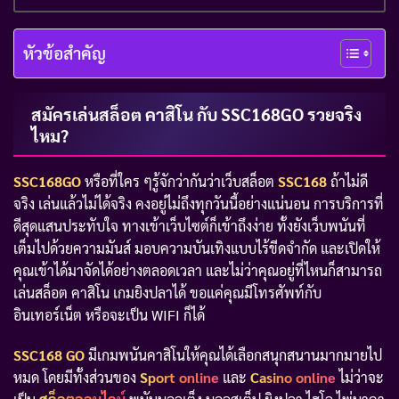
หัวข้อสำคัญ
สมัครเล่นสล็อต คาสิโน กับ SSC168GO รวยจริง
ไหม?
SSC168GO
หรือที่ใคร ๆรู้จักว่ากันว่าเว็บสล็อต
SSC168
ถ้าไม่ดี
จริง เล่นแล้วไม่ได้จริง คงอยู่ไม่ถึงทุกวันนี้อย่างแน่นอน การบริการที่
ดีสุดแสนประทับใจ ทางเข้าเว็บไซต์ก็เข้าถึงง่าย ทั้งยังเว็บพนันที่
เต็มไปด้วยความมันส์ มอบความบันเทิงแบบไร้ขีดจำกัด และเปิดให้
คุณเข้าได้มาจัดได้อย่างตลอดเวลา และไม่ว่าคุณอยู่ที่ไหนก็สามารถ
เล่นสล็อต คาสิโน เกมยิงปลาได้ ขอแค่คุณมีโทรศัพท์กับ
อินเทอร์เน็ต หรือจะเป็น WIFI ก็ได้
SSC168 GO
มีเกมพนันคาสิโนให้คุณได้เลือกสนุกสนานมากมายไป
หมด โดยมีทั้งส่วนของ
Sport online
และ
Casino online
ไม่ว่าจะ