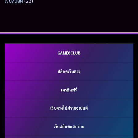
เว็บสล็อต
(23)
GAME8CLUB
สล็อตเว็บตรง
เครดิตฟรี
เว็บตรงไม่ผ่านเอเย่นต์
เว็บสล็อตแตกง่าย