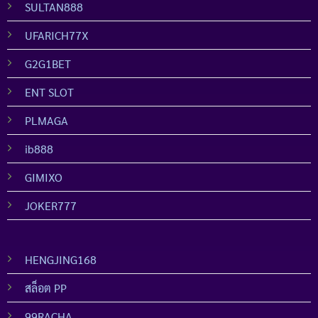
SULTAN888
UFARICH77X
G2G1BET
ENT SLOT
PLMAGA
ib888
GIMIXO
JOKER777
HENGJING168
สล็อต PP
99RACHA