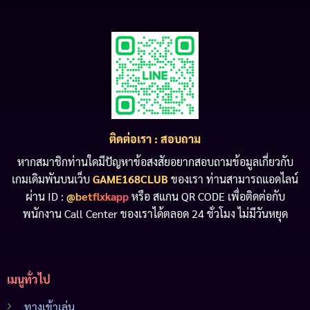
ติดต่อเรา : สอบถาม
หากสมาชิกท่านใดมีปัญหาข้อสงสัยอยากสอบถามข้อมูลเกี่ยวกับ
เกมเดิมพันบนเว็บ
GAME168CLUB
ของเรา ท่านสามารถแอดไลน์
ผ่าน ID :
@betflxkapp
หรือ สแกน QR CODE เพื่อติดต่อกับ
พนักงาน Call Center ของเราได้ตลอด 24 ชั่วโมง ไม่มีวันหยุด
เมนูทั่วไป
ทางเข้าเล่น