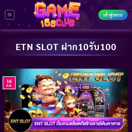
Skip
to
เข้าสู่ระบบ
content
ETN SLOT ฝาก10รับ100
16
ต.ค.