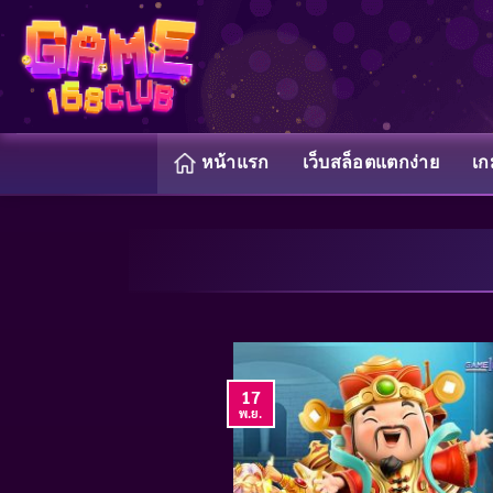
Skip
to
content
หน้าแรก
เว็บสล็อตแตกง่าย
เก
17
พ.ย.