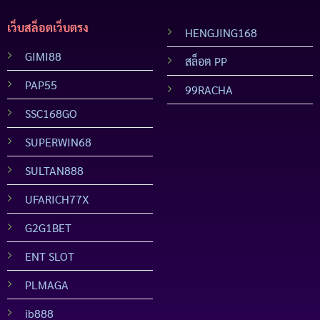
เว็บสล็อตเว็บตรง
HENGJING168
GIMI88
สล็อต PP
PAP55
99RACHA
SSC168GO
SUPERWIN68
SULTAN888
UFARICH77X
G2G1BET
ENT SLOT
PLMAGA
ib888