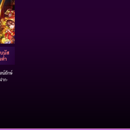
โบนัส
นต่ำ
น์ยักษ์
บฝาก-