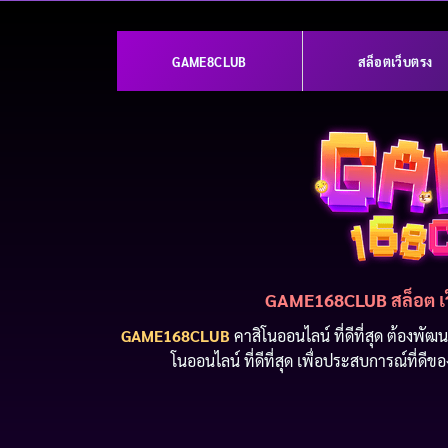
GAME8CLUB
สล็อตเว็บตรง
GAME168CLUB สล็อต เว็
GAME168CLUB
คาสิโนออนไลน์ ที่ดีที่สุด ต้องพัฒ
โนออนไลน์ ที่ดีที่สุด เพื่อประสบการณ์ที่ดีข