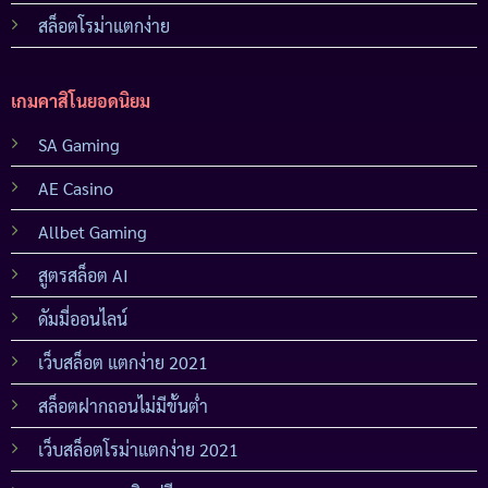
สล็อตโรม่าแตกง่าย
เกมคาสิโนยอดนิยม
SA Gaming
AE Casino
Allbet Gaming
สูตรสล็อต AI
ดัมมี่ออนไลน์
เว็บสล็อต แตกง่าย 2021
สล็อตฝากถอนไม่มีขั้นต่ำ
เว็บสล็อตโรม่าแตกง่าย 2021