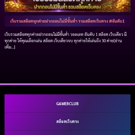
เว็บรวมสล็อตทุกค่ายฝากถอนไม่มีขั้นต่ำ รวมสล็อตเว็บตรง #อันดับ1
เว็บรวมสล็อตทุกค่ายฝากถอนไม่มีขั้นต่ำ วอลเลท อันดับ 1 สล็อต เว็บเดียว มี
ทุกค่าย ให้คุณเลือกเล่น สล็อต เว็บเดียวจบ ทุกค่ายให้เล่นถึง 30 ค่าย[อ่าน
เพิ่ม...]
GAME8CLUB
สล็อตเว็บตรง