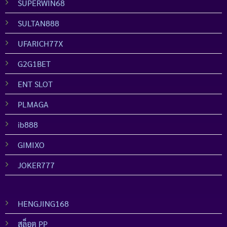
SUPERWIN68
SULTAN888
UFARICH77X
G2G1BET
ENT SLOT
PLMAGA
ib888
GIMIXO
JOKER777
HENGJING168
สล็อต PP