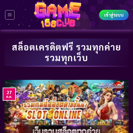
Skip
to
เข้าสู่ระบบ
content
สล็อตเครดิตฟรี รวมทุกค่าย
รวมทุกเว็บ
27
ต.ค.