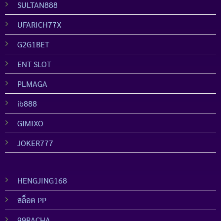
SULTAN888
UFARICH77X
G2G1BET
ENT SLOT
PLMAGA
ib888
GIMIXO
JOKER777
HENGJING168
สล็อต PP
99RACHA