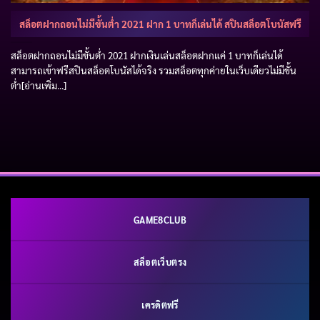
สล็อตฝากถอนไม่มีขั้นต่ำ 2021 ฝาก 1 บาทก็เล่นได้ สปินสล็อตโบนัสฟรี
สล็อตฝากถอนไม่มีขั้นต่ำ 2021 ฝากเงินเล่นสล็อตฝากแค่ 1 บาทก็เล่นได้
สามารถเข้าฟรีสปินสล็อตโบนัสได้จริง รวมสล็อตทุกค่ายในเว็บเดียวไม่มีขั้น
ต่ำ[อ่านเพิ่ม...]
GAME8CLUB
สล็อตเว็บตรง
เครดิตฟรี