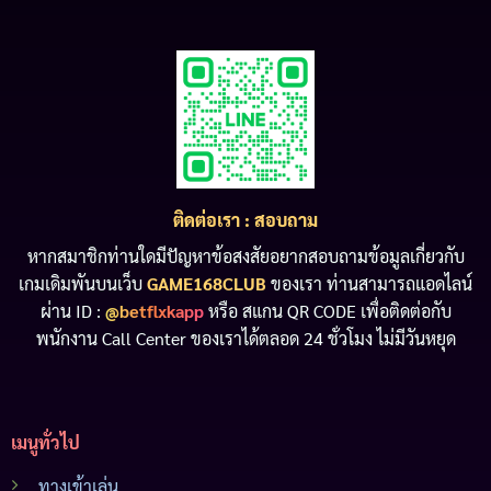
ติดต่อเรา : สอบถาม
หากสมาชิกท่านใดมีปัญหาข้อสงสัยอยากสอบถามข้อมูลเกี่ยวกับ
เกมเดิมพันบนเว็บ
GAME168CLUB
ของเรา ท่านสามารถแอดไลน์
ผ่าน ID :
@betflxkapp
หรือ สแกน QR CODE เพื่อติดต่อกับ
พนักงาน Call Center ของเราได้ตลอด 24 ชั่วโมง ไม่มีวันหยุด
เมนูทั่วไป
ทางเข้าเล่น