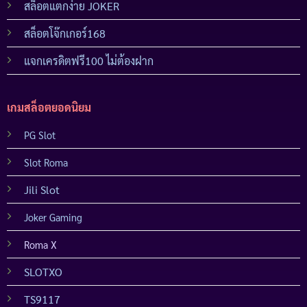
สล็อตแตกง่าย JOKER
สล็อตโจ๊กเกอร์168
แจกเครดิตฟรี100 ไม่ต้องฝาก
เกมสล็อตยอดนิยม
PG Slot
Slot Roma
Jili Slot
Joker Gaming
Roma X
SLOTXO
TS9117