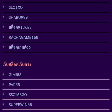
SLOTXO
SHABU999
สล็อต918kiss
RACHAGAME168
สล็อตเกมส์66
เว็บสล็อตเว็บตรง
GIMI88
PAP55
SSC168GO
SUPERWIN68