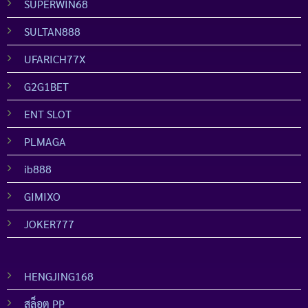
SUPERWIN68
SULTAN888
UFARICH77X
G2G1BET
ENT SLOT
PLMAGA
ib888
GIMIXO
JOKER777
HENGJING168
สล็อต PP