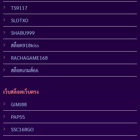
TS9117
SLOTXO
SHABU999
สล็อต918kiss
RACHAGAME168
สล็อตเกมส์66
เว็บสล็อตเว็บตรง
GIMI88
PAP55
SSC168GO