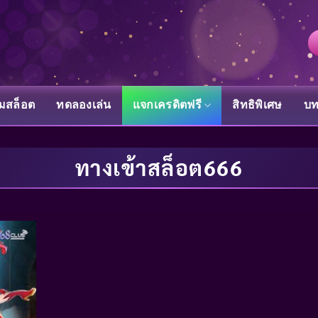
มสล็อต
ทดลองเล่น
แจกเครดิตฟรี
สิทธิพิเศษ
บ
ทางเข้าสล็อต666