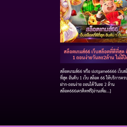
สล็อตเกมส์66 เว็บสล็อตที่ดีที่สุด 
1 ถอนง่ายวันละ2ล้าน ไม่มีปิ
สล็อตเกมส์66 หรือ slotgame6666 เว็บสล็
ที่สุด อันดับ 1 เว็บ สล็อต 66 ให้บริการค
ฝาก-ถอนง่าย ถอนได้วันละ 2 ล้าน
สล็อต666เครดิตฟรี[อ่านเพิ่ม...]