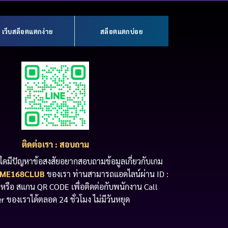
เว็บสล็อตแตกง่าย
สล็อตแตกบ่อย
ติดต่อเรา : สอบถาม
ดมีปัญหาข้อสงสัยอยากสอบถามข้อมูลเกี่ยวกับเกม
ME168CLUB
ของเรา ท่านสามารถแอดไลน์ผ่าน ID :
หรือ สแกน QR CODE เพื่อติดต่อกับพนักงาน Call
r ของเราได้ตลอด 24 ชั่วโมง ไม่มีวันหยุด