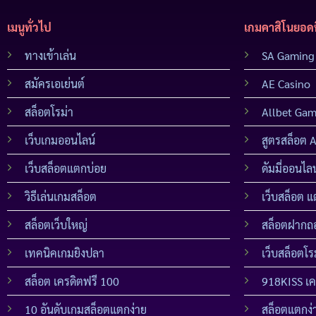
เมนูทั่วไป
เกมคาสิโนยอด
ทางเข้าเล่น
SA Gaming
สมัครเอเย่นต์
AE Casino
สล็อตโรม่า
Allbet Gam
เว็บเกมออนไลน์
สูตรสล็อต A
เว็บสล็อตแตกบ่อย
ดัมมี่ออนไลน
วิธีเล่นเกมสล็อต
เว็บสล็อต 
สล็อตเว็บใหญ่
สล็อตฝากถอน
เทคนิคเกมยิงปลา
เว็บสล็อตโ
สล็อต เครดิตฟรี 100
918KISS เค
10 อันดับเกมสล็อตแตกง่าย
สล็อตแตกง