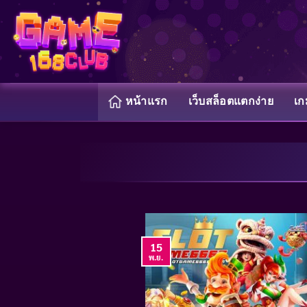
Skip
to
content
หน้าแรก
เว็บสล็อตแตกง่าย
เก
15
พ.ย.