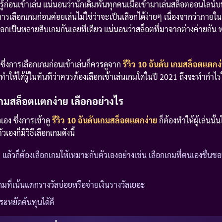
งรู้ก่อนเข้าเล่น แน่นอนว่านักเดิมพันทุกคนเมื่อเข้ามาเล่นสล็อตออนไลน์
อกเกมก่อนค่อยเล่นไม่ใช่ว่าจะเป็นเลือกได้ง่ายๆ เนื่องจากว่าภายในเ
กเป็นหลายสิบเกมกันเลยทีเดียว แน่นอนว่าสล็อตที่มาจากต่างค่ายกัน หรื
้ง ซึ่งการเลือกเกมก่อนเข้าเล่นก็ควรดูจาก
รีวิว 10 อันดับ เกมสล็อตแตกง
ทำให้ได้รู้ในทันทีว่าควรต้องเลือกเข้าเล่นเกมใดในปี 2021 ถึงจะทำกำไรให
เกมสล็อตแตกง่าย เลือกอย่างไร
 ซึ่งการเข้าดู
รีวิว 10 อันดับเกมสล็อตแตกง่าย
ก็ต้องทำให้ผู้เล่นนั
เองก็มีวิธีเลือกเกมดังนี้
1
แล้วก็ต้องเลือกเกมให้เหมาะกับตัวเองอย่างเช่น เลือกเกมที่ตนเองชื่
เกมที่เน้นแตกรางวัลบ่อยหรือจ่ายเงินรางวัลเยอะ
ระหยัดต้นทุนได้ดี