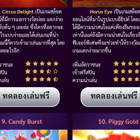
Circus Delight
เป็นเกมสล็อต
Horus Eye
เป็นเกมสล็อ
ที่มีการแจกรางวัลบ่อย แตกง่าย
ออนไลน์ที่มาในรูปแบบอียิปต์ โดยเก
ดับต้น ๆ เลยล่ะ ซึ่งใครที่อยากจะ
ได้มีความน่าสนใจแค่เพียงธีมของ
ำไรแบบง่ายและได้เล่นเกมที่น่า
เท่านั้นแต่ยังมีความน่าสนใจเกี่ยว
มนี้ก็ควรเข้ามาเล่นมากที่สุด โดย
ฟีเจอร์พิเศษที่จะช่วยทำให้รางวั
คิดอะไรอีก
เกมแตกง่ายมากขึ้น
ตราชนะ
เพิ่มอัตราชนะ
สปิน
เข้าฟรีสปิน
าเล่น
ความน่าเล่น
ทดลองเล่นฟรี
ทดลองเล่นฟรี
9. Candy Burst
10. Piggy Gold