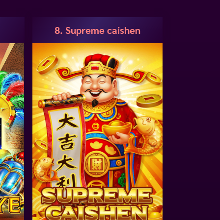
8. Supreme caishen