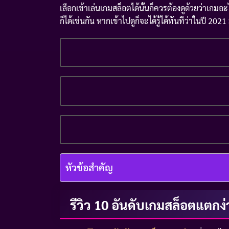
เลือกเข้าเล่นเกมสล็อตได้นั้นก็ควรต้องดูด้วยว่าเกม
ก็ได้เช่นกัน หากเข้าไปดูก็จะได้รู้ได้ทันทีว่าในปี 2
หัวข้อสำคัญ
รีวิว 10 อันดับเกมสล็อตแตกง่าย