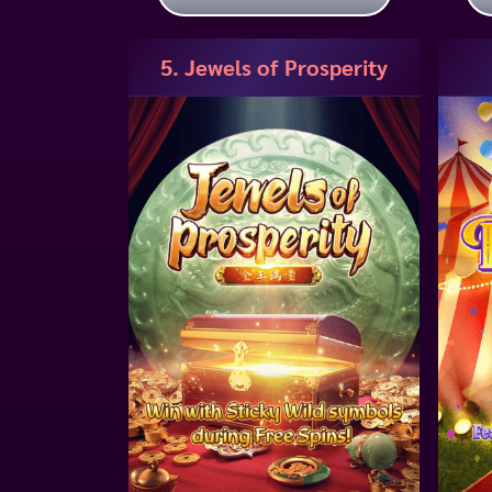
5. Jewels of Prosperity