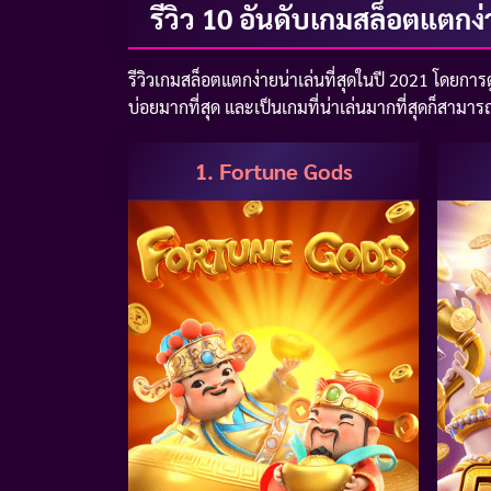
รีวิว 10 อันดับเกมสล็อตแตกง่า
รีวิวเกมสล็อตแตกง่ายน่าเล่นที่สุดในปี 2021 โดยการ
บ่อยมากที่สุด และเป็นเกมที่น่าเล่นมากที่สุดก็สามารถด
1. Fortune Gods