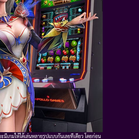
จะมีเกมให้ได้เล่นหลายรูปแบบกันเลยทีเดียว โดยก่อน