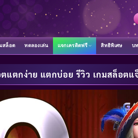
มสล็อต
ทดลองเล่น
แจกเครดิตฟรี
สิทธิพิเศษ
บ
อตแตกง่าย แตกบ่อย รีวิว เกมสล็อต