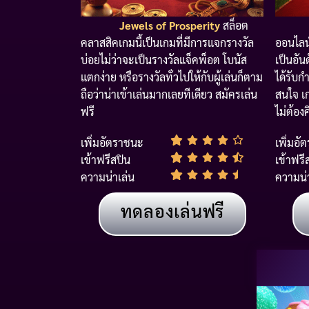
Jewels of Prosperity
สล็อต
คลาสสิคเกมนี้เป็นเกมที่มีการแจกรางวัล
ออนไลน์
บ่อยไม่ว่าจะเป็นรางวัลแจ็คพ็อต โบนัส
เป็นอัน
แตกง่าย หรือรางวัลทั่วไปให้กับผู้เล่นก็ตาม
ได้รับก
ถือว่าน่าเข้าเล่นมากเลยทีเดียว สมัครเล่น
สนใจ เก
ฟรี
ไม่ต้อง
เพิ่มอัตราชนะ
เพิ่มอั
เข้าฟรีสปิน
เข้าฟรี
ความน่าเล่น
ความน่
ทดลองเล่นฟรี