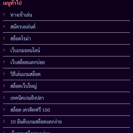
เมนูทั่วไป
ทางเข้าเล่น
สมัครเอเย่นต์
สล็อตโรม่า
เว็บเกมออนไลน์
เว็บสล็อตแตกบ่อย
วิธีเล่นเกมสล็อต
สล็อตเว็บใหญ่
เทคนิคเกมยิงปลา
สล็อต เครดิตฟรี 100
10 อันดับเกมสล็อตแตกง่าย