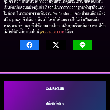
คุ้มค่า ความพิเศษของการร่วมหุ้นส่วนที่คุณจะได้รับผลตอบแทน
เป็นเงินปันส่วนอย่างคุ้มค่า ถือว่าเป็นการวางรากฐานทำธุรกิจแบบ
ไม่ต้องบริหารเองเพราะทีมงาน Professional คอยช่วยเหลือ เพียง
สร้างฐานลูกค้าให้มากขึ้นเท่าไหร่ยิ่งดีและวางใจได้ว่าเป็นแหล่ง
พนันมาตรฐานลูกค้าใช้งานเยอะโอกาสคืนทุนเร็วแน่นอน หากมีข้อ
ส่งสัยให้ติดต่อ แอดไลน์
@GG168CLUB
ได้เลย
GAME8CLUB
สล็อตเว็บตรง