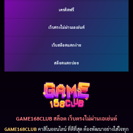
เครดิตฟรี
เว็บตรงไม่ผ่านเอเย่นต์
เว็บสล็อตแตกง่าย
สล็อตแตกบ่อย
GAME168CLUB สล็อต เว็บตรงไม่ผ่านเอเย่นต์
GAME168CLUB
คาสิโนออนไลน์ ที่ดีที่สุด ต้องพัฒนาอย่างใส่ใจทุก